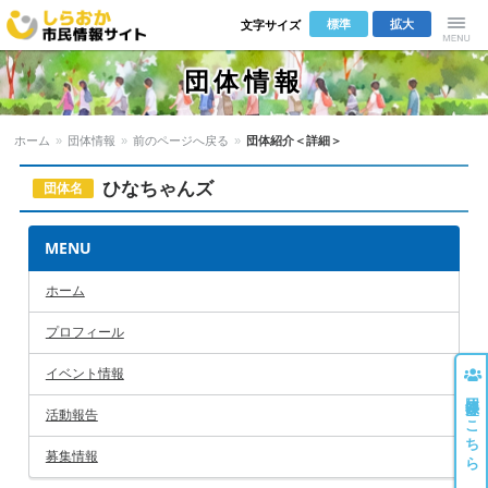
標準
拡大
文字サイズ
しらおか市
Menu
団体情報
民情報サイ
ホーム
»
団体情報
»
前のページへ戻る
»
団体紹介＜詳細＞
ト
ひなちゃんズ
団体名
MENU
ホーム
プロフィール
イベント情報
団体登録はこちら
活動報告
募集情報