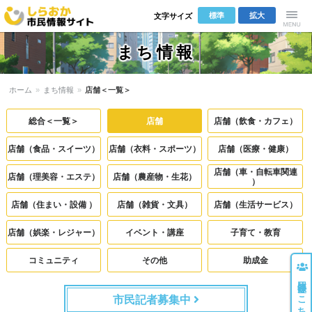
標準
拡大
文字サイズ
しらおか市
Menu
まち情報
民情報サイ
ホーム
»
まち情報
»
店舗＜一覧＞
ト
総合＜一覧＞
店舗
店舗（飲食・カフェ）
店舗（食品・スイーツ）
店舗（衣料・スポーツ）
店舗（医療・健康）
店舗（車・自転車関連
店舗（理美容・エステ）
店舗（農産物・生花）
）
店舗（住まい・設備 ）
店舗（雑貨・文具）
店舗（生活サービス）
店舗（娯楽・レジャー）
イベント・講座
子育て・教育
コミュニティ
その他
助成金
団体登録はこちら
市民記者募集中