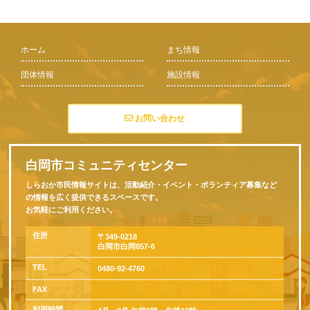
ホーム
まち情報
団体情報
施設情報
お問い合わせ
白岡市コミュニティセンター
しらおか市民情報サイトは、活動紹介・イベント・ボランティア募集など
の情報を広く提供できるスペースです。
お気軽にご利用ください。
住所
〒349-0218
白岡市白岡857-6
TEL
0480-92-4760
FAX
利用時間