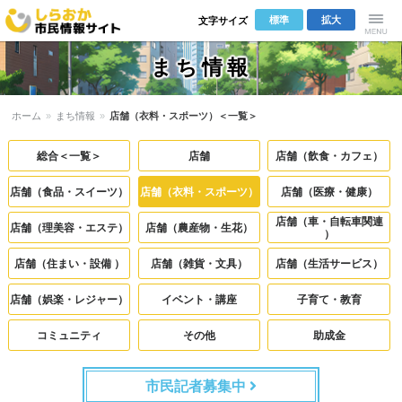
標準
拡大
文字サイズ
しらおか市
Menu
まち情報
民情報サイ
ホーム
»
まち情報
»
店舗（衣料・スポーツ）＜一覧＞
ト
総合＜一覧＞
店舗
店舗（飲食・カフェ）
店舗（食品・スイーツ）
店舗（衣料・スポーツ）
店舗（医療・健康）
店舗（車・自転車関連
店舗（理美容・エステ）
店舗（農産物・生花）
）
店舗（住まい・設備 ）
店舗（雑貨・文具）
店舗（生活サービス）
店舗（娯楽・レジャー）
イベント・講座
子育て・教育
コミュニティ
その他
助成金
市民記者募集中