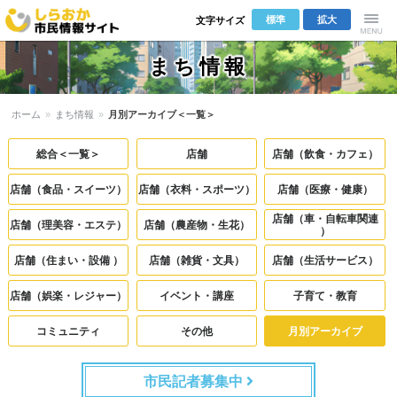
標準
拡大
文字サイズ
しらおか市
Menu
まち情報
民情報サイ
ホーム
»
まち情報
»
月別アーカイブ＜一覧＞
ト
総合＜一覧＞
店舗
店舗（飲食・カフェ）
店舗（食品・スイーツ）
店舗（衣料・スポーツ）
店舗（医療・健康）
店舗（車・自転車関連
店舗（理美容・エステ）
店舗（農産物・生花）
）
店舗（住まい・設備 ）
店舗（雑貨・文具）
店舗（生活サービス）
店舗（娯楽・レジャー）
イベント・講座
子育て・教育
コミュニティ
その他
月別アーカイブ
市民記者募集中