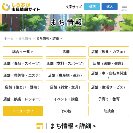
標準
拡大
文字サイズ
しらおか市
Menu
まち情報
民情報サイ
ホーム
»
まち情報
»
まち情報＜詳細＞
ト
総合＜一覧＞
店舗
店舗（飲食・カフェ）
店舗（食品・スイーツ）
店舗（衣料・スポーツ）
店舗（医療・健康）
店舗（車・自転車関連
店舗（理美容・エステ）
店舗（農産物・生花）
）
店舗（住まい・設備 ）
店舗（雑貨・文具）
店舗（生活サービス）
店舗（娯楽・レジャー）
イベント・講座
子育て・教育
コミュニティ
その他
助成金
まち情報＜詳細＞