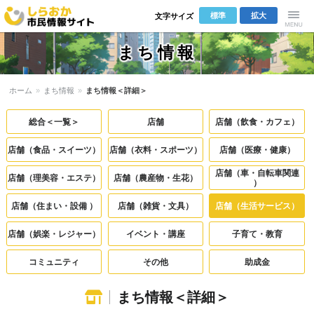
標準
拡大
文字サイズ
しらおか市
Menu
まち情報
民情報サイ
ホーム
»
まち情報
»
まち情報＜詳細＞
ト
総合＜一覧＞
店舗
店舗（飲食・カフェ）
店舗（食品・スイーツ）
店舗（衣料・スポーツ）
店舗（医療・健康）
店舗（車・自転車関連
店舗（理美容・エステ）
店舗（農産物・生花）
）
店舗（住まい・設備 ）
店舗（雑貨・文具）
店舗（生活サービス）
店舗（娯楽・レジャー）
イベント・講座
子育て・教育
コミュニティ
その他
助成金
まち情報＜詳細＞