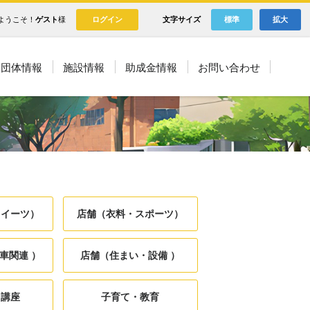
ようこそ！
ゲスト
様
ログイン
文字サイズ
標準
拡大
団体情報
施設情報
助成金情報
お問い合わせ
スイーツ）
店舗（衣料・スポーツ）
車関連 ）
店舗（住まい・設備 ）
・講座
子育て・教育