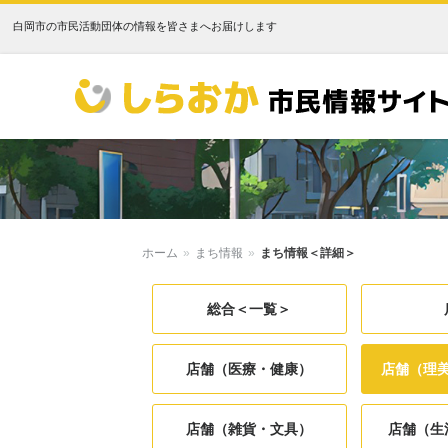
白岡市の市民活動団体の情報を皆さまへお届けします
しらおか市民情報サイト
ホーム
»
まち情報
»
まち情報＜詳細＞
総合＜一覧＞
店舗（医療・健康）
店舗（理
店舗（雑貨・文具）
店舗（生