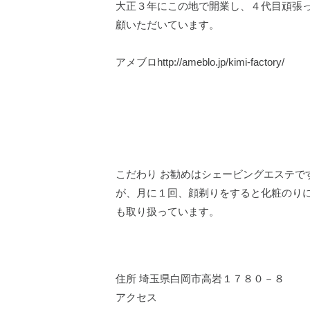
大正３年にこの地で開業し、４代目頑張
顧いただいています。
アメブロhttp://ameblo.jp/kimi-factory/
こだわり お勧めはシェービングエステで
が、月に１回、顔剃りをすると化粧のり
も取り扱っています。
住所 埼玉県白岡市高岩１７８０－８
アクセス