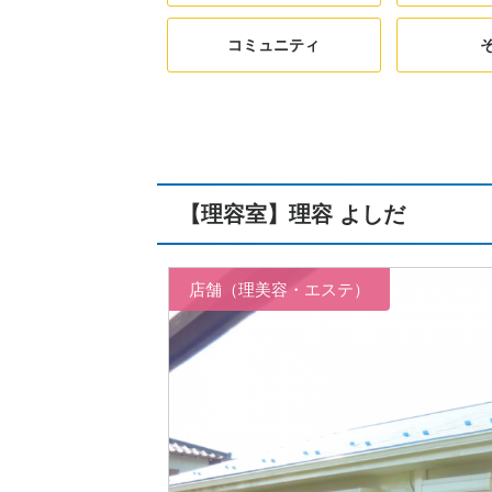
コミュニティ
【理容室】理容 よしだ
店舗（理美容・エステ）