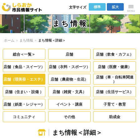
標準
拡大
文字サイズ
しらおか市
Menu
まち情報
民情報サイ
ホーム
»
まち情報
»
まち情報＜詳細＞
ト
総合＜一覧＞
店舗
店舗（飲食・カフェ）
店舗（食品・スイーツ）
店舗（衣料・スポーツ）
店舗（医療・健康）
店舗（車・自転車関連
店舗（理美容・エステ）
店舗（農産物・生花）
）
店舗（住まい・設備 ）
店舗（雑貨・文具）
店舗（生活サービス）
店舗（娯楽・レジャー）
イベント・講座
子育て・教育
コミュニティ
その他
助成金
まち情報＜詳細＞