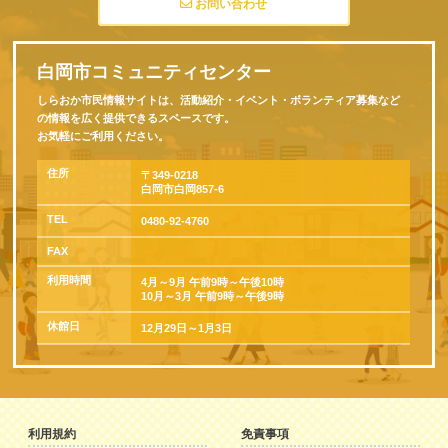
お問い合わせ
白岡市コミュニティセンター
しらおか市民情報サイトは、活動紹介・イベント・ボランティア募集など
の情報を広く提供できるスペースです。
お気軽にご利用ください。
住所
〒349-0218
白岡市白岡857-6
TEL
0480-92-4760
FAX
利用時間
4月～9月 午前9時～午後10時
10月～3月 午前9時～午後9時
休館日
12月29日～1月3日
利用規約
免責事項