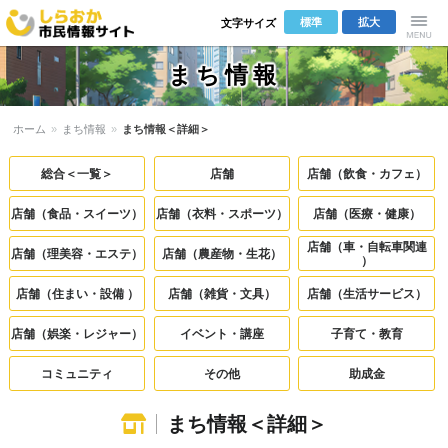
標準
拡大
文字サイズ
しらおか市
Menu
まち情報
民情報サイ
ホーム
»
まち情報
»
まち情報＜詳細＞
ト
総合＜一覧＞
店舗
店舗（飲食・カフェ）
店舗（食品・スイーツ）
店舗（衣料・スポーツ）
店舗（医療・健康）
店舗（車・自転車関連
店舗（理美容・エステ）
店舗（農産物・生花）
）
店舗（住まい・設備 ）
店舗（雑貨・文具）
店舗（生活サービス）
店舗（娯楽・レジャー）
イベント・講座
子育て・教育
コミュニティ
その他
助成金
まち情報＜詳細＞