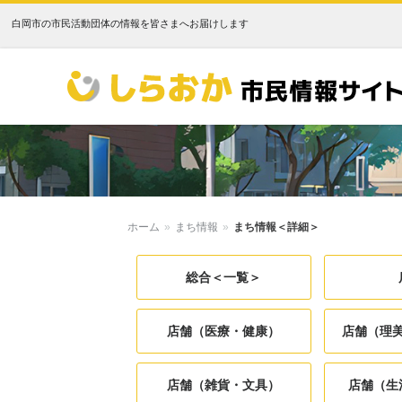
白岡市の市民活動団体の情報を皆さまへお届けします
しらおか市民情報サイト
ホーム
»
まち情報
»
まち情報＜詳細＞
総合＜一覧＞
店舗（医療・健康）
店舗（理
店舗（雑貨・文具）
店舗（生