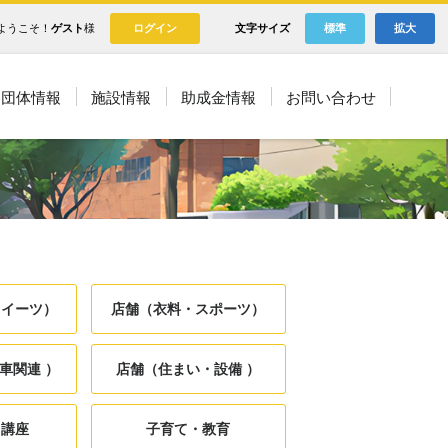
ようこそ！
ゲスト
様
ログイン
文字サイズ
標準
拡大
団体情報
施設情報
助成金情報
お問い合わせ
スイーツ）
店舗（衣料・スポーツ）
車関連 ）
店舗（住まい・設備 ）
・講座
子育て・教育