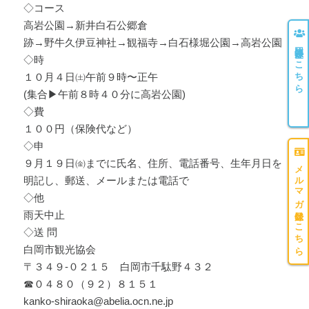
◇コース
高岩公園→新井白石公郷倉
跡→野牛久伊豆神社→観福寺→白石様堀公園→高岩公園
団体登録はこちら
◇時
１０月４日㈯午前９時〜正午
(集合▶午前８時４０分に高岩公園)
◇費
１００円（保険代など）
◇申
９月１９日㈮までに氏名、住所、電話番号、生年月日を
メルマガ登録はこちら
明記し、郵送、メールまたは電話で
◇他
雨天中止
◇送 問
白岡市観光協会
〒３４９-０２１５ 白岡市千駄野４３２
☎︎０４８０（９２）８１５１
kanko-shiraoka@abelia.ocn.ne.jp