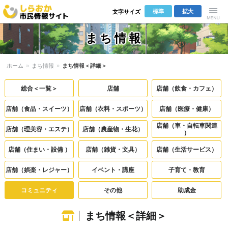
標準
拡大
文字サイズ
しらおか市
Menu
まち情報
民情報サイ
ホーム
»
まち情報
»
まち情報＜詳細＞
ト
総合＜一覧＞
店舗
店舗（飲食・カフェ）
店舗（食品・スイーツ）
店舗（衣料・スポーツ）
店舗（医療・健康）
店舗（車・自転車関連
店舗（理美容・エステ）
店舗（農産物・生花）
）
店舗（住まい・設備 ）
店舗（雑貨・文具）
店舗（生活サービス）
店舗（娯楽・レジャー）
イベント・講座
子育て・教育
コミュニティ
その他
助成金
まち情報＜詳細＞