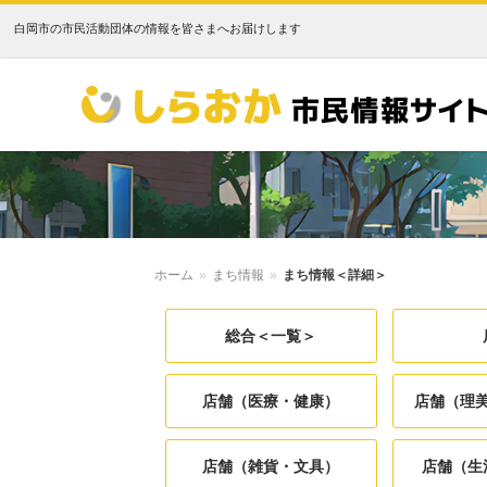
白岡市の市民活動団体の情報を皆さまへお届けします
しらおか市民情報サイト
ホーム
»
まち情報
»
まち情報＜詳細＞
総合＜一覧＞
店舗（医療・健康）
店舗（理
店舗（雑貨・文具）
店舗（生