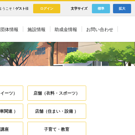
ようこそ！
ゲスト
様
ログイン
文字サイズ
標準
拡大
団体情報
施設情報
助成金情報
お問い合わせ
スイーツ）
店舗（衣料・スポーツ）
車関連 ）
店舗（住まい・設備 ）
・講座
子育て・教育